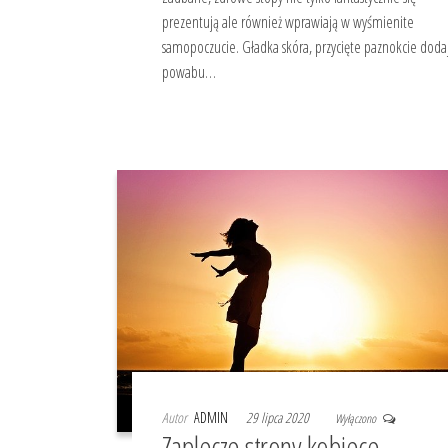
prezentują ale również wprawiają w wyśmienite
samopoczucie. Gładka skóra, przycięte paznokcie doda
powabu…
Autor
ADMIN
29 lipca 2020
Wyłączono
Zaplecze strony kobiece