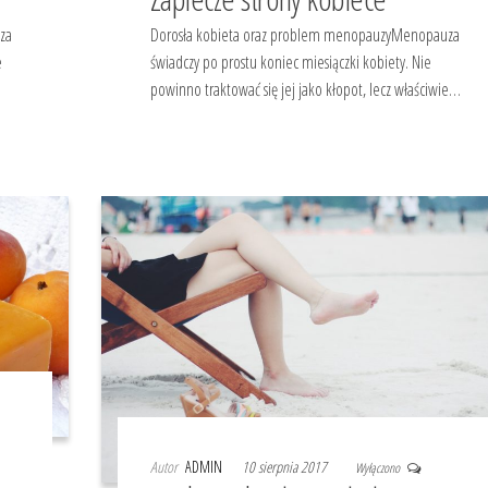
za
Dorosła kobieta oraz problem menopauzyMenopauza
e
świadczy po prostu koniec miesiączki kobiety. Nie
powinno traktować się jej jako kłopot, lecz właściwie…
Autor
ADMIN
10 sierpnia 2017
Wyłączono