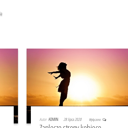
ją
Autor
ADMIN
28 lipca 2020
Wyłączono
Zaplecze strony kobiece