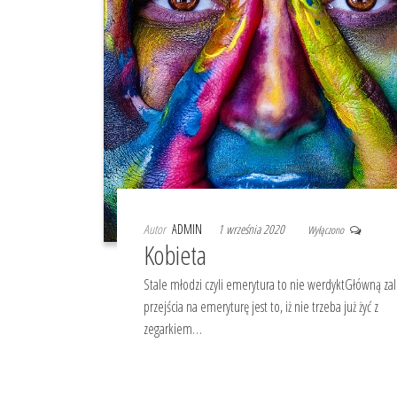
Autor
ADMIN
1 września 2020
Wyłączono
Kobieta
Stale młodzi czyli emerytura to nie werdyktGłówną zal
przejścia na emeryturę jest to, iż nie trzeba już żyć z
zegarkiem…