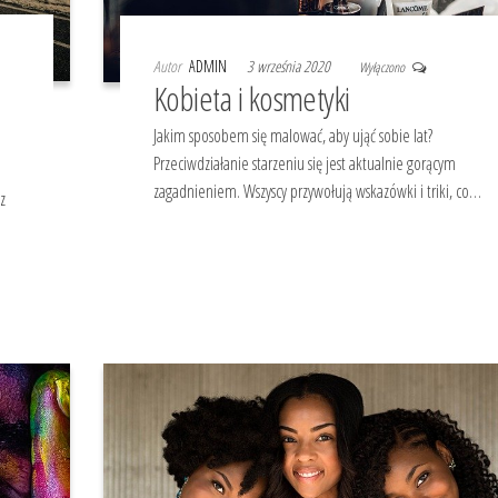
Autor
ADMIN
3 września 2020
Wyłączono
Kobieta i kosmetyki
Jakim sposobem się malować, aby ująć sobie lat?
Przeciwdziałanie starzeniu się jest aktualnie gorącym
zagadnieniem. Wszyscy przywołują wskazówki i triki, co…
z