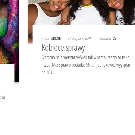
Autor
ADMIN
31 sierpnia 2020
Wyłączono
Kobiece sprawy
Obrotna na emeryturzeWiek tak w samej rzeczy to tylko
liczba. Masz prawo posiadać 55 lat, jednakowoż wyglądać
na 40 i…
etą