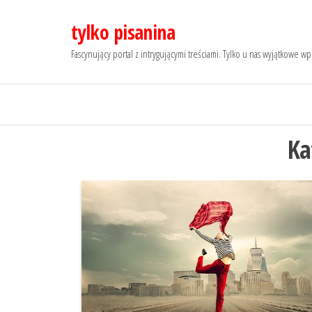
Przejdź
tylko pisanina
do
treści
Fascynujący portal z intrygującymi treściami. Tylko u nas wyjątkowe wpi
Ka