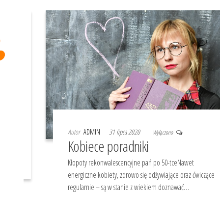
Autor
ADMIN
31 lipca 2020
Wyłączono
Kobiece poradniki
Kłopoty rekonwalescencyjne pań po 50-tceNawet
energiczne kobiety, zdrowo się odżywiające oraz ćwiczące
regularnie – są w stanie z wiekiem doznawać…