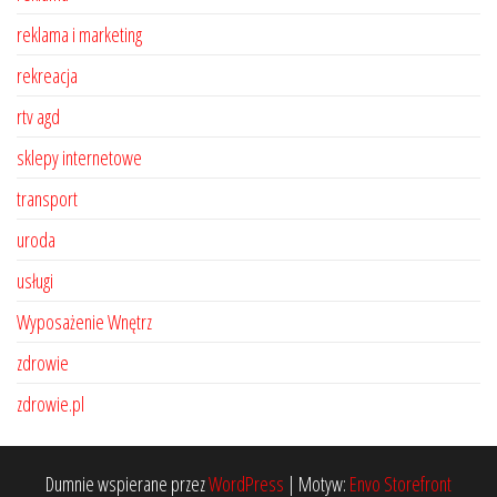
reklama i marketing
rekreacja
rtv agd
sklepy internetowe
transport
uroda
usługi
Wyposażenie Wnętrz
zdrowie
zdrowie.pl
Dumnie wspierane przez
WordPress
|
Motyw:
Envo Storefront