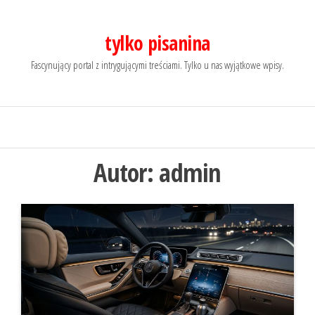
Przejdź
do
tylko pisanina
treści
Fascynujący portal z intrygującymi treściami. Tylko u nas wyjątkowe wpisy.
Autor:
admin