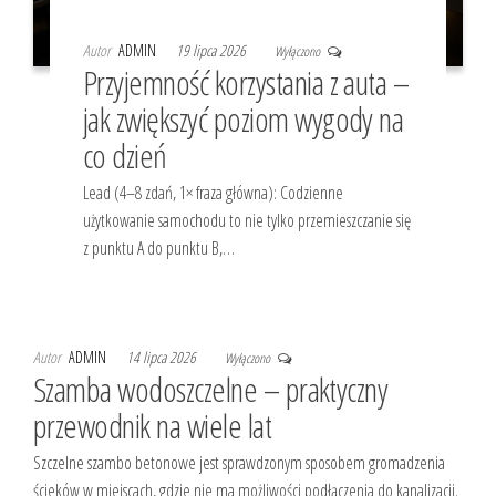
Autor
ADMIN
19 lipca 2026
Wyłączono
Przyjemność korzystania z auta –
jak zwiększyć poziom wygody na
co dzień
Lead (4–8 zdań, 1× fraza główna): Codzienne
użytkowanie samochodu to nie tylko przemieszczanie się
z punktu A do punktu B,…
Autor
ADMIN
14 lipca 2026
Wyłączono
Szamba wodoszczelne – praktyczny
przewodnik na wiele lat
Szczelne szambo betonowe jest sprawdzonym sposobem gromadzenia
ścieków w miejscach, gdzie nie ma możliwości podłączenia do kanalizacji.