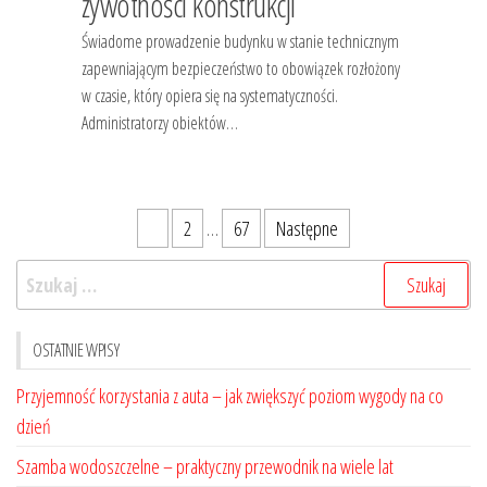
żywotności konstrukcji
Świadome prowadzenie budynku w stanie technicznym
zapewniającym bezpieczeństwo to obowiązek rozłożony
w czasie, który opiera się na systematyczności.
Administratorzy obiektów…
Stronicowanie
1
2
…
67
Następne
wpisów
Szukaj:
OSTATNIE WPISY
Przyjemność korzystania z auta – jak zwiększyć poziom wygody na co
dzień
Szamba wodoszczelne – praktyczny przewodnik na wiele lat