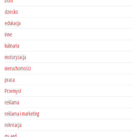
Dom
dziecko
edukacja
inne
kulinaria
motoryzacja
nieruchomości
praca
Przemysł
reklama
reklama i marketing
rekreacja
rtv agd